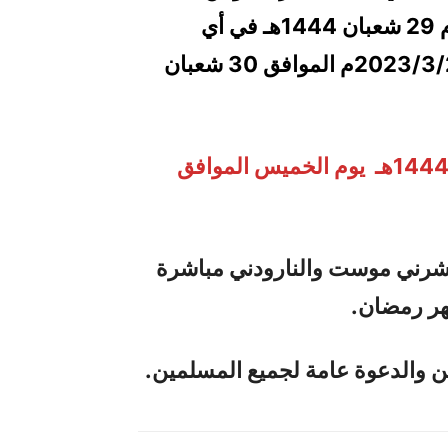
المستحيل رؤية الهلال قبل غروب شمس يوم 29 شعبان 1444هـ في أي
منطقة من المعمورة، ويكون يوم الأربعاء 2023/3/22م الموافق 30 شعبان
سيكون أول أيام شهر رمضان المبارك للعام 1444هـ يوم الخميس الموافق
شرني موست
و
النارودني مباشرة
شهر رمضان.
ن والدعوة عامة لجميع المسلمين.