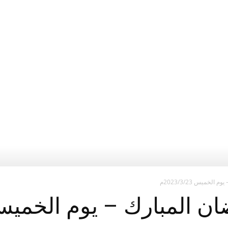
في
براغ
لخميس 2023/3/23م
لمبارك – يوم الخميس 023/3/23