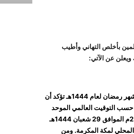
مين بأخلص التهاني
وأطيب
ويعلن عن الآتي
:
أن الحسابات الفلكية الدقيقة بالنسبة لهلال شهر رمضان لعام 1444هـ تؤكد أن
ون على الساعة 17 و23 دقيقة حسب التوقيت العالمي الموحد
جرينتش GMT)) من يوم الثلاثاء 2023/3/21م الموافق 29 شعبان 1444هـ
2 حسب التوقيت المحلي لمكة المكرمة. ومن