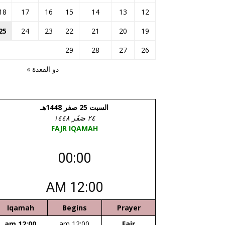
18
17
16
15
14
13
12
25
24
23
22
21
20
19
29
28
27
26
ذو القعدة »
السبت 25 صفر 1448هـ
٢٤ صَفَر ١٤٤٨
FAJR IQAMAH
00:00
12:00 AM
Iqamah
Begins
Prayer
12:00 am
12:00 am
Fajr