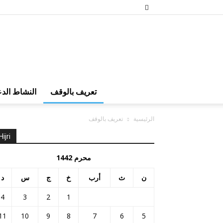
تعريف بالوقف
النشاط الد
الرئيسية
تعريف بالوقف
Hijri
محرم 1442
ن
ث
أرب
خ
ج
س
د
4
3
2
1
11
10
9
8
7
6
5