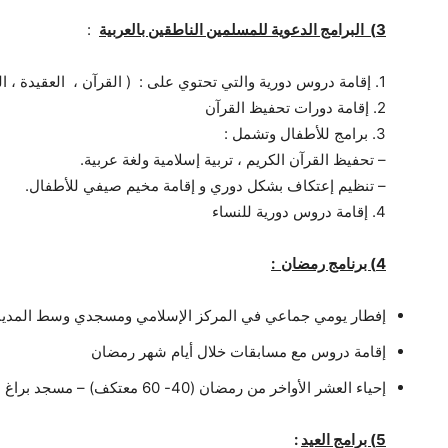
3
)
البرامج الدعوية
ل
لمسلمين
الناطقين ب
العرب
ية
:
1. إقامة دروس دورية والتي تحتوي على : ( القرآن ، العقيدة ، الفقه ، الحديث ، السيرة )
2. إقامة دورات تحفيظ القرآن
3. برامج للأطفال وتشمل :
– تحفيظ القرآن الكريم ، تربية إسلامية ولغة عربية.
– تنظيم إعتكاف بشكل دوري و إقامة مخيم صيفي للأطفال.
4. إقامة دروس دورية للنساء
4
) برنامج
رمضان
:
إفطار يومي جماعي في المركز الإسلامي ومسجدي وسط المدينة (300 صا
إقامة دروس مع مسابقات خلال أيام شهر رمضان
إحياء العشر الأواخر من رمضان (40- 60 معتكف) – مسجد براغ
5
) برامج العيد
: