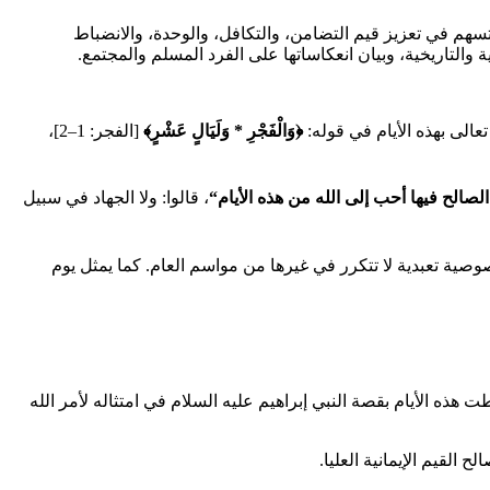
ث تسهم في تعزيز قيم التضامن، والتكافل، والوحدة، والانضباط
والتاريخية، وبيان انعكاساتها على الفرد المسلم والمجتمع.
عالى بهذه الأيام في قوله:
﴿وَالْفَجْرِ * وَلَيَالٍ عَشْرٍ﴾
[الفجر: 1–2]،
الصالح فيها أحب إلى الله من هذه الأيام
“
، قالوا: ولا الجهاد في سبيل
خصوصية تعبدية لا تتكرر في غيرها من مواسم العام. كما يمثل يوم
ت هذه الأيام بقصة النبي إبراهيم عليه السلام في امتثاله لأمر الله
 القيم الإيمانية العليا.