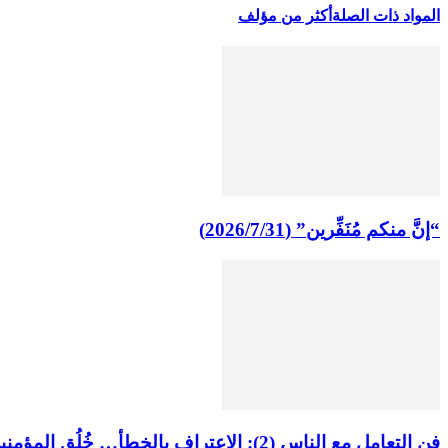
المواد ذات الصلة
أكثر من مؤلف
“إنَّ منكم مُنَفِّرين” (2026/7/31)
فن التعامل مع الناس (2): الاعتراف بالخطأ… خُلُق المؤمنين وطريق الإصلاح (2026/7/24)