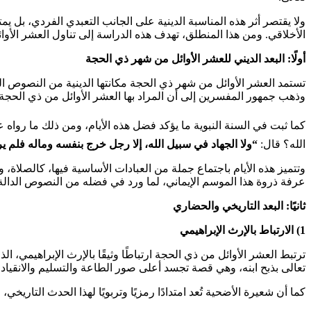
ولا يقتصر أثر هذه المناسبة الدينية على الجانب التعبدي الفردي، بل ي
الأخلاقي. ومن هذا المنطلق، تهدف هذه الدراسة إلى تناول العشر الأوائ
أولًا: البعد الديني للعشر الأوائل من شهر ذي الحجة
تستمد العشر الأوائل من شهر ذي الحجة مكانتها الدينية من النصوص الشر
وذهب جمهور المفسرين إلى أن المراد بها العشر الأوائل من ذي الحجة
كما ثبت في السنة النبوية ما يؤكد فضل هذه الأيام، ومن ذلك ما رواه 
الله؟ قال:
“
ولا الجهاد في سبيل الله، إلا رجل خرج بنفسه وماله فلم
وتتميز هذه الأيام باجتماع جملة من العبادات الأساسية فيها، كالصلاة،
عرفة ذروة هذا الموسم الإيماني، لما ورد في فضله من النصوص الدال
ثانيًا: البعد التاريخي والحضاري
1)
الارتباط بالإرث الإبراهيمي
ترتبط العشر الأوائل من ذي الحجة ارتباطًا وثيقًا بالإرث الإبراهيمي، ا
تعالى بذبح ابنه، وهي قصة تجسد أعلى صور الطاعة والتسليم والانقياد لل
كما أن شعيرة الأضحية تُعد امتدادًا رمزيًا وتربويًا لهذا الحدث التاريخي