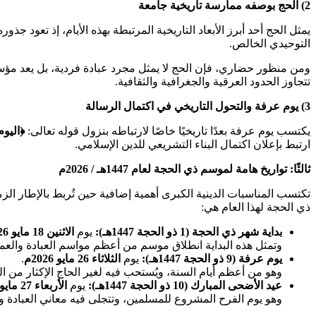
2) الحج بوصفه ممارسة تاريخية جامعة
يمثل الحج أحد أبرز الأبعاد التاريخية المرتبطة بهذه الأيام، إذ تعود 
التوحيدي الخالص.
ومن منظور حضاري، فإن الحج لا يمثل مجرد عبادة فردية، بل يعد مؤسسة ا
تتجاوز الحدود العرقية والجغرافية والثقافية.
3) يوم عرفة والتحول التاريخي في اكتمال الرسالة
يكتسب يوم عرفة بعدًا تاريخيًا خاصًا لارتباطه بنزول قوله تعالى:
﴿اليوم
ارتبط بإعلان اكتمال البناء التشريعي للدين الإسلامي.
ثالثًا: تواريخ هامة لموسم ذي الحجة لعام 1447هـ / 2026م
تكتسب المناسبات الدينية الكبرى أهمية إضافية حين تُربط بالإطار الزمن
ذي الحجة لهذا العام هي:
بداية شهر ذي الحجة (1 ذو الحجة 1447هـ)
:
يوم
الاثنين 18 مايو 2026م
وتمثل هذه البداية انطلاق موسم من أعظم مواسم العبادة والعم
يوم عرفة (9 ذو الحجة 1447هـ)
:
يوم
الثلاثاء 26 مايو 2026م
.
وهو من أعظم أيام السنة، ويُستحب فيه لغير الحاج الإكثار من ال
عيد الأضحى المبارك (10 ذو الحجة 1447هـ)
:
يوم
الأربعاء 27 مايو 2026م
وهو يوم الفرح المشروع للمسلمين، وتتجلى فيه معاني العبادة و