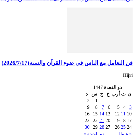
فن التعامل مع الناس في ضوء القرآن والسنة(2026/7/17)
Hijri
ذو القعدة 1447
ن
ث
أرب
خ
ج
س
د
2
1
9
8
7
6
5
4
3
16
15
14
13
12
11
10
23
22
21
20
19
18
17
30
29
28
27
26
25
24
« شوال
ذو الحجة »