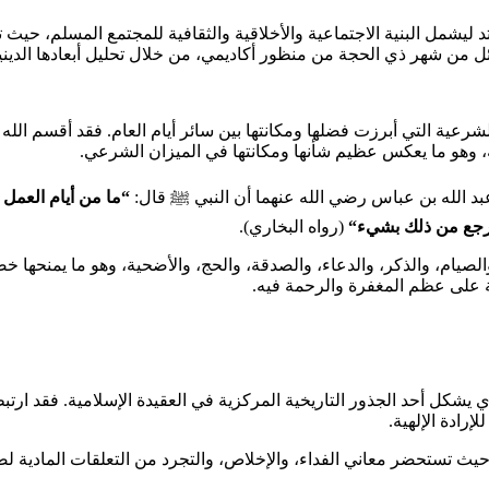
متد ليشمل البنية الاجتماعية والأخلاقية والثقافية للمجتمع المسلم، حي
ل من شهر ذي الحجة من منظور أكاديمي، من خلال تحليل أبعادها الدينية 
عية التي أبرزت فضلها ومكانتها بين سائر أيام العام. فقد أقسم الله ت
، وهو ما يعكس عظيم شأنها ومكانتها في الميزان الشرعي.
عبد الله بن عباس رضي الله عنهما أن النبي ﷺ قال:
“
ما من أيام العمل 
 يرجع من ذلك بشيء
“
(رواه البخاري).
 والصيام، والذكر، والدعاء، والصدقة، والحج، والأضحية، وهو ما يمنحها 
ة على عظم المغفرة والرحمة فيه.
لذي يشكل أحد الجذور التاريخية المركزية في العقيدة الإسلامية. فقد ارتبط
إرادة الإلهية.
، حيث تستحضر معاني الفداء، والإخلاص، والتجرد من التعلقات المادية لصالح