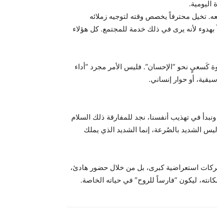
اليومية.
عه. تخيل محترفاً يخصص وقته لتوجيه زملائه
بهدوء لأنه يرى في ذلك خدمة للمجتمع. كل هؤلاء
ة كَسعيٍ نحو “الإحسان”. فليس الأمر مجرد “أداء
قية، أو حوار إنساني.
نبدأ في تهذيب أنفسنا، نجد للمفارقة ذلك السلام
ليس الشديد بالصُرعة، إنما الشديد الذي يملك
 حركات استعراضية كبرى، بل من خلال حضور هادئ،
كانته، ليكون “فارساً للروح” في حياته الخاصة.