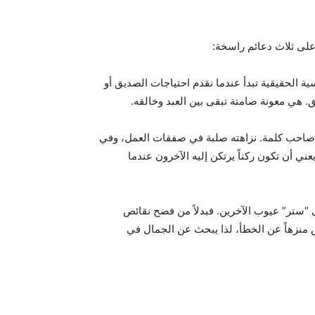
 على ثلاث دعائم راسخة:
ية الحقيقية تبدأ عندما نقدم احتياجات الصديق أو
ق. هي معونة صامتة تبقى بين العبد وخالقه.
هو صاحب كلمة. نزاهته صلبة في صفقات العمل، وفي
عني أن تكون ركناً يرتكن إليه الآخرون عندما
 “ستر” عيوب الآخرين. فبدلاً من فضح نقائص
س منزهاً عن الخطأ، لذا يبحث عن الجمال في