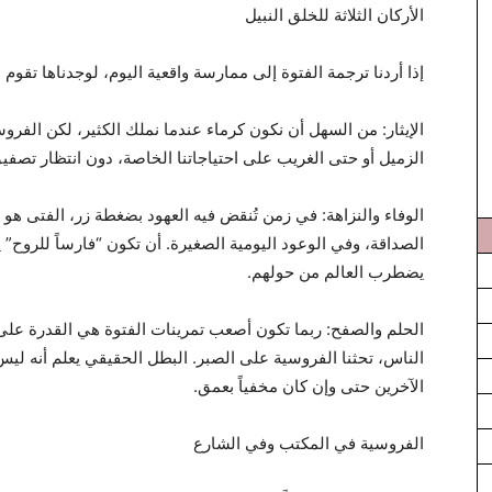
الأركان الثلاثة للخلق النبيل
إذا أردنا ترجمة الفتوة إلى ممارسة واقعية اليوم، لوجدناها تقوم
الإيثار: من السهل أن نكون كرماء عندما نملك الكثير، لكن الفروس
الزميل أو حتى الغريب على احتياجاتنا الخاصة، دون انتظار تصفي
الوفاء والنزاهة: في زمن تُنقض فيه العهود بضغطة زر، الفتى 
الصداقة، وفي الوعود اليومية الصغيرة. أن تكون “فارساً للروح” ي
يضطرب العالم من حولهم.
الحلم والصفح: ربما تكون أصعب تمرينات الفتوة هي القدرة على
الناس، تحثنا الفروسية على الصبر. البطل الحقيقي يعلم أنه لي
الآخرين حتى وإن كان مخفياً بعمق.
الفروسية في المكتب وفي الشارع