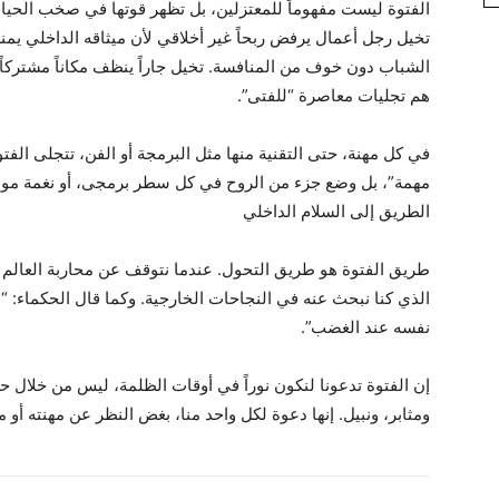
الفتوة ليست مفهوماً للمعتزلين، بل تظهر قوتها في صخب الحياة 
تخيل رجل أعمال يرفض ربحاً غير أخلاقي لأن ميثاقه الداخلي يمن
الشباب دون خوف من المنافسة. تخيل جاراً ينظف مكاناً مشتركاً 
هم تجليات معاصرة “للفتى”.
في كل مهنة، حتى التقنية منها مثل البرمجة أو الفن، تتجلى الفتو
مهمة”، بل وضع جزء من الروح في كل سطر برمجى، أو نغمة موسي
الطريق إلى السلام الداخلي
طريق الفتوة هو طريق التحول. عندما نتوقف عن محاربة العالم و
الذي كنا نبحث عنه في النجاحات الخارجية. وكما قال الحكماء: “
نفسه عند الغضب”.
إن الفتوة تدعونا لنكون نوراً في أوقات الظلمة، ليس من خلال
ومثابر، ونبيل. إنها دعوة لكل واحد منا، بغض النظر عن مهنته أو م