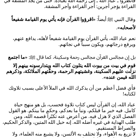
فانظروا ـ عباد الله ـ إلى رحمة الله بعباده؛ حتى من يجد المشقة في
القراءة يؤجر أجرين: أجر القراءة وأجر المشقة.
وقال النبي ﷺ أيضاً:
«
اقرؤوا القرآن فإنه يأتي يوم القيامة شفيعاً
لأصحابه
»
.
نعم عباد الله، يأتي القرآن يوم القيامة شفيعاً لأهله، يدافع عنهم،
ويرفع درجاتهم، ويكون سبباً في نجاتهم.
بل إن مجالس القرآن مجالس رحمة وسكينة، كما قال ﷺ:
«
ما اجتمع
قوم في بيت من بيوت الله يتلون كتاب الله ويتدارسونه بينهم إلا
نزلت عليهم السكينة، وغشيتهم الرحمة، وحفّتهم الملائكة، وذكرهم
الله فيمن عنده
»
.
فأي فضل أعظم من أن يذكرك الله في الملأ الأعلى بسبب تلاوتك
لكتابه!
عباد الله، إن القرآن ليس كتاب تلاوة فحسب، بل هو منهج حياة
كامل. فيه خبر ما قبلكم، ونبأ ما بعدكم، وحكم ما بينكم. هو القول
الفصل الذي لا هزل فيه. من أعرض عنه تكبّراً قصمه الله، ومن
طلب الهداية في غيره أضله الله. إنه حبل الله المتين، والذكر الحكيم،
والصراط المستقيم.
لا تزيغ به الأهواء، ولا تختلف به الألسن، ولا يشبع منه العلماء، ولا