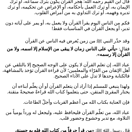
قال ابن القيم رحمه الله: هجر القرآن يكون بترك سماعه، أو ترك
الإيمان به، أو ترك العمل بأحكامه، أو الإعراض عن تحكيمه، أو ترك
تدبره وفهمه، أو ترك التداوي به من أمراض القلوب.
فكم من الناس اليوم يقرأ القرآن ولا يعمل به، أو يمر على آياته دون
تدبر، أو يجعل القرآن في المناسبات فقط!
وقد حذّر النبي ﷺ من زمن يُعرض فيه الناس عن القرآن
فقال:
«
يأتي على الناس زمان لا يبقى من الإسلام إلا اسمه، ولا من
القرآن إلا رسمه
»
.
عباد الله، إن تعلم القرآن لا يكون على الوجه الصحيح إلا بالتلقي عن
أهل الإتقان من القرّاء والمعلمين؛ لأن قراءة القرآن تؤخذ بالمشافهة،
فالكتابة وحدها لا تدل على الأداء الصحيح.
ولهذا ينبغي للمسلم إذا أراد أن يتعلم القرآن أو أن يعلّم أبناءه أن
يختار المقرئ المتقن، حتى يتعلموا كتاب الله قراءةً صحيحةً متقنة.
فإن العناية بكتاب الله من أعظم القربات وأجلّ الطاعات.
عباد الله، من تعلّم القرآن فليحافظ عليه، وليجعل له ورداً يومياً من
التلاوة، مع تدبر وخشوع وحضور قلب.
قال رسول الله ﷺ:
«
من قرأ حرفاً من كتاب الله فله به حسنة،