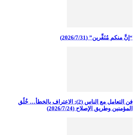
“إنَّ منكم مُنَفِّرين” (2026/7/31)
فن التعامل مع الناس (2): الاعتراف بالخطأ… خُلُق
المؤمنين وطريق الإصلاح (2026/7/24)