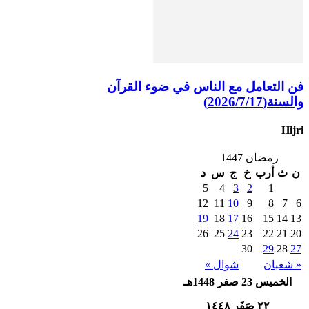
فن التعامل مع الناس في ضوء القرآن
والسنة(2026/7/17)
Hijri
رمضان 1447
ن
ث
أرب
خ
ج
س
د
5
4
3
2
1
12
11
10
9
8
7
6
19
18
17
16
15
14
13
26
25
24
23
22
21
20
30
29
28
27
« شعبان
شوال »
الخميس 23 صفر 1448هـ
٢٢ صَفَر ١٤٤٨