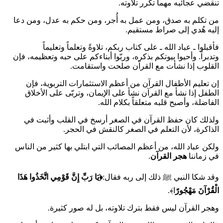
تنقضي عجائبه مهما تكرر تلاوته.
من تكلم به صدق، ومن عمل به أُجر، ومن حكم به عدل، ومن دعا
إليه هُدي إلى صراط مستقيم.
فأقبلوا ـ عباد الله ـ على كتاب ربكم، تلاوةً وتعلماً وتعليماً
وتدبراً. وأحيوا بيوتكم بذكره، وربّوا أبناءكم على حبه وتعظيمه، فإن
القلوب إذا نشأت مع القرآن صلحت واستقامت.
إن تعليم الأطفال القرآن من أعظم الاستثمارات التربوية، فإن
الطفل إذا نشأ مع القرآن نشأ على الإيمان، وتربّى على الأخلاق
الفاضلة، وأصبح قلبه متعلقاً بكلام الله.
ولذلك كان حفظ القرآن في الصغر أرسخ في القلب وأثبت في
الذاكرة، لأن التعلم في الصغر كالنقش في الحجر.
ولكن عباد الله، من أعظم المصائب التي ابتلي بها كثير من الناس
في زماننا
هجر القرآن
.
وقد شكا النبي ﷺ ذلك إلى ربه فقال:
﴿يَا رَبِّ إِنَّ قَوْمِي اتَّخَذُوا هَذَا
الْقُرْآنَ مَهْجُورً
ا﴾.
وهجر القرآن ليس فقط بترك تلاوته، بل له صور كثيرة.