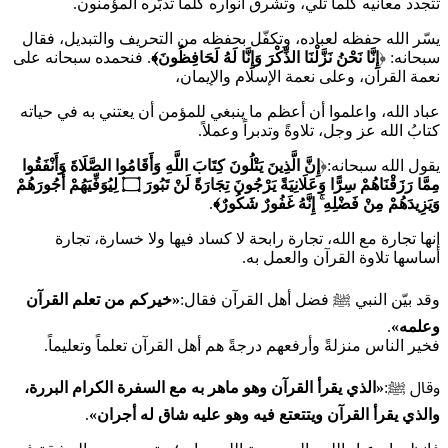
تتجدد معانيه كلما تلي، وتشرق أنواره كلما تدبّره المؤمنون.
يسّر الله حفظه لعباده، وتكفّل بحفظه من التحريف والتبديل، فقال
سبحانه: ﴿
إِنَّا نَحْنُ نَزَّلْنَا الذِّكْرَ وَإِنَّا لَهُ لَحَافِظُونَ﴾
. فنحمده سبحانه على
نعمة القرآن، وعلى نعمة الإسلام والإيمان،
عباد الله، واعلموا أن أعظم ما ينبغي للمؤمن أن يعتني به في حياته
كتابُ الله عز وجل، تلاوةً وتدبراً وعملاً.
يقول الله سبحانه:﴿
إِنَّ الَّذِينَ يَتْلُونَ كِتَابَ اللَّهِ وَأَقَامُوا الصَّلَاةَ وَأَنْفَقُوا
مِمَّا رَزَقْنَاهُمْ سِرًّا وَعَلَانِيَةً يَرْجُونَ تِجَارَةً لَنْ تَبُورَ ۝ لِيُوَفِّيَهُمْ أُجُورَهُمْ
وَيَزِيدَهُمْ مِنْ فَضْلِهِ ۚ إِنَّهُ غَفُورٌ شَكُورٌ﴾
.
إنها تجارة مع الله، تجارة رابحة لا كساد فيها ولا خسارة، تجارة
أساسها تلاوة القرآن والعمل به.
وقد بيّن النبي ﷺ فضل أهل القرآن فقال:
«
خيركم من تعلم القرآن
وعلمه
»
.
فخير الناس منزلةً وأرفعهم درجةً هم أهل القرآن تعلماً وتعليماً.
وقال ﷺ:
«
الذي يقرأ القرآن وهو ماهر به مع السفرة الكرام البررة،
والذي يقرأ القرآن ويتتعتع فيه وهو عليه شاق له أجران
»
.