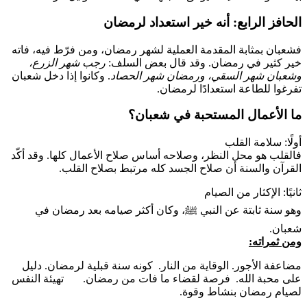
الحافز الرابع: أنه خير استعداد لرمضان
فشعبان بمثابة المقدمة العملية لشهر رمضان، ومن فرّط فيه، فاته
خير كثير في رمضان. وقد قال بعض السلف:
رجب شهر الزرع،
وشعبان شهر السقي، ورمضان شهر الحصاد
. وكانوا إذا دخل شعبان
تفرغوا للطاعة استعدادًا لرمضان.
ما الأعمال المستحبة في شعبان؟
أولًا: سلامة القلب
فالقلب هو محل النظر، وصلاحه أساس صلاح الأعمال كلها. وقد أكّد
القرآن والسنة أن صلاح الجسد كله مرتبط بصلاح القلب.
ثانيًا: الإكثار من الصيام
وهو سنة ثابتة عن النبي ﷺ، وكان أكثر صيامه بعد رمضان في
شعبان.
ومن ثمراته
:
مضاعفة الأجور. الوقاية من النار. كونه سنة قبلية لرمضان. دليل
على محبة الله. فرصة لقضاء ما فات من رمضان. تهيئة النفس
لصيام رمضان بنشاط وقوة.