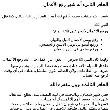
الحافز الثاني: أنه شهر رفع الأعمال
شعبان هو ميقات سنوي تُرفع فيه أعمال العباد إلى الله تعالى، كما قال
النبي ﷺ.
ورفع الأعمال يكون على ثلاثة أنواع:
رفع يومي لأعمال الليل والنهار.
ورفع أسبوعي يومي الاثنين والخميس.
ورفع سنوي في شهر شعبان.
ولهذا كان النبي ﷺ يحرص أن يكون في أكمل حال عند رفع الأعمال،
فاختار الصيام؛ لأنه عبادة مستمرة، توقظ الجوارح، وتجمع معها
غيرها من الطاعات، ولأن الصائم يكون متلبسًا بالعبادة في أي وقت
يُرفع فيه العمل.
الحافز الثالث: نزول مغفرة الله
ففي شهر شعبان، وبالتحديد في ليلة النصف منه، يطلع الله تعالى
على خلقه، فيغفر لهم إلا لمشرك أو مشاحن.
فمن نال المغفرة في شعبان دخل رمضان بقلب صافٍ، وصفحة
بيضاء، وهمّة عالية، فيُوفّق للاجتهاد في الطاعات ونيل الرحمات.