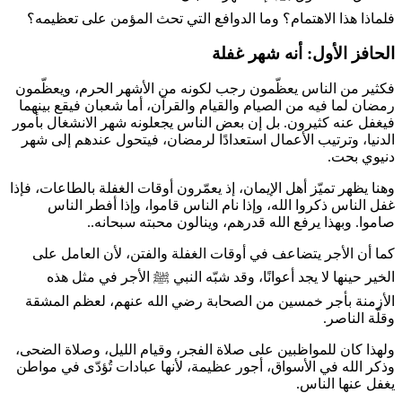
فلماذا هذا الاهتمام؟ وما الدوافع التي تحث المؤمن على تعظيمه؟
الحافز الأول: أنه شهر غفلة
فكثير من الناس يعظّمون رجب لكونه من الأشهر الحرم، ويعظّمون
رمضان لما فيه من الصيام والقيام والقرآن، أما شعبان فيقع بينهما
فيغفل عنه كثيرون. بل إن بعض الناس يجعلونه شهر الانشغال بأمور
الدنيا، وترتيب الأعمال استعدادًا لرمضان، فيتحول عندهم إلى شهر
دنيوي بحت.
وهنا يظهر تميّز أهل الإيمان، إذ يعمّرون أوقات الغفلة بالطاعات، فإذا
غفل الناس ذكروا الله، وإذا نام الناس قاموا، وإذا أفطر الناس
صاموا. وبهذا يرفع الله قدرهم، وينالون محبته سبحانه..
كما أن الأجر يتضاعف في أوقات الغفلة والفتن، لأن العامل على
الخير حينها لا يجد أعوانًا، وقد شبّه النبي ﷺ الأجر في مثل هذه
الأزمنة بأجر خمسين من الصحابة رضي الله عنهم، لعظم المشقة
وقلّة الناصر.
ولهذا كان للمواظبين على صلاة الفجر، وقيام الليل، وصلاة الضحى،
وذكر الله في الأسواق، أجور عظيمة، لأنها عبادات تُؤدّى في مواطن
يغفل عنها الناس.