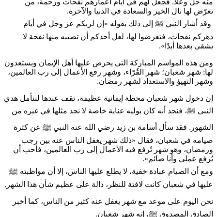
منه جلّ وعلا. فجعل لهم في أيام أعمارهم نفحات ورحمة، من
تعرّض لها نال الخير والسعادة في الدنيا والآخرة.
وقد أشار النبي ﷺ إلى ذلك بقوله «إن لربكم عز وجل في أيام
دهركم نفحات، فتعرضوا لها، لعل أحدكم أن تصيبه منها نفحة لا
يشقى بعدها أبدًا».
ومن هذه المواسم المباركة التي يحرص عليها أهل الإيمان ويستعدون
لها: شهر شعبان؛ شهر القُرّاء، وشهر رفع الأعمال إلى رب العالمين،
وشهر التهيؤ والاستعداد لشهر رمضان.
إن دخول شهر شعبان محطة إيمانية عظيمة، نقف عندها لنتأمل هدي
النبي ﷺ، فنجد أنه كان يوليه عناية خاصة لا نجد مثلها في غيره من
الشهور. فقد سأل أسامة بن زيد رضي الله عنه النبي ﷺ عن كثرة
صيامه في شعبان، فقال «ذلك شهر يغفل الناس عنه بين رجب
ورمضان، وهو شهر تُرفع فيه الأعمال إلى رب العالمين، فأحب أن
يُرفع عملي وأنا صائم».
ومع أن الصيام عبادة خفية، لا يطلع عليها الناس، إلا أن مواظبته ﷺ
عليها في شعبان كانت لافتة للنظر، دالة على عظيم شأن هذا الشهر.
نحن اليوم على موعد مع شهر يغفل عنه كثير من الناس، كما أخبر
الصادق المصدوق ﷺ، إنه شهر شعبان.