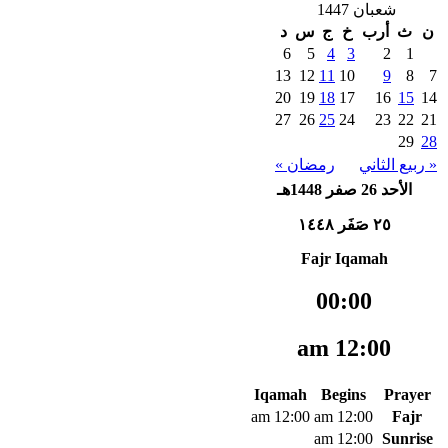
شعبان 1447
ن
ث
أرب
خ
ج
س
د
6
5
4
3
2
1
13
12
11
10
9
8
7
20
19
18
17
16
15
14
27
26
25
24
23
22
21
29
28
« ربيع الثاني
رمضان »
الأحد 26 صفر 1448هـ
٢٥ صَفَر ١٤٤٨
Fajr Iqamah
00:00
12:00 am
Iqamah
Begins
Prayer
12:00 am
12:00 am
Fajr
12:00 am
Sunrise