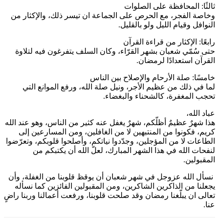
ثالثًا: المحافظة على الصلوات
وخاصة الفجر، مع الحرص على الجماعة ان تيسر ذلك، والإكثار من
النوافل وقيام الليل ولو بالقليل.
رابعًا: الإكثار من قراءة القرآن
حتى سُمّي شعبان بشهر القرّاء، وكان السلف يتفرغون فيه لتلاوة
القرآن استعدادًا لرمضان.
خامسًا: صلة الأرحام والإصلاح بين الناس
لما في ذلك من عظيم الأجر، ونيل صلة الله، ورفع الموانع التي
تحجب المغفرة، كالشحناء والبغضاء.
عباد الله،
هذا شهرٌ عظيمٌ أظلّكم، شهرٌ يغفل عنه كثير من الناس، وهو عند الله
كريم، فكونوا من المنتبهين لا من الغافلين، ومن المسارعين إلى
الطاعات لا من المؤجلين، وجدّدوا نياتكم، وأصلحوا قلوبكم، وتعرّضوا
لنفحات الله في هذا الشهر المبارك، لعلّ الله أن يكتبكم من
المقبولين.
نسأل الله عزوجل في شهر شعبان أن يوقظ قلوبنا من الغفلة، وأن
يجعلنا من الذاكرين الشاكرين، ومن المقبولين الفائزين كما نسأله
تعالى ان يبلّغنا رمضان وقد صلحت قلوبنا، ورفعت أعمالنا وربنا راضٍ
عنا.