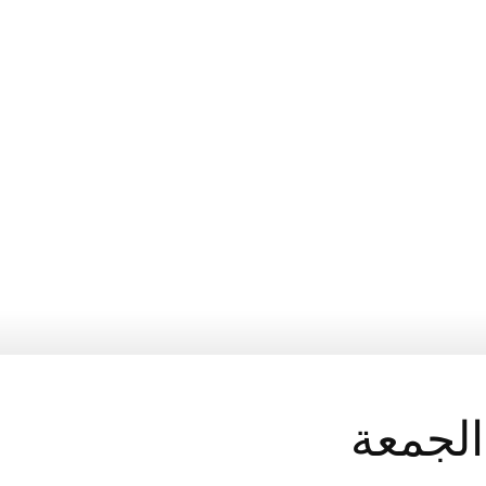
في
براغ
الجمعة