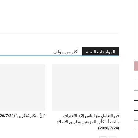
المواد ذات الصلة
أكثر من مؤلف
فن التعامل مع الناس (2): الاعتراف
“إنَّ منكم مُنَفِّرين” (2026/7/31)
بالخطأ… خُلُق المؤمنين وطريق الإصلاح
(2026/7/24)