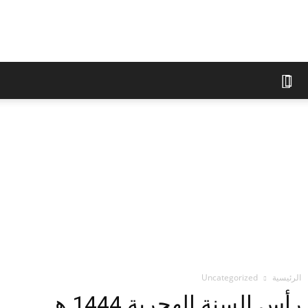
الوقف
الإسلامي
في
براغ
الرئيسية
Uncategorized
رأس السنة الهجرية 1444 هـ