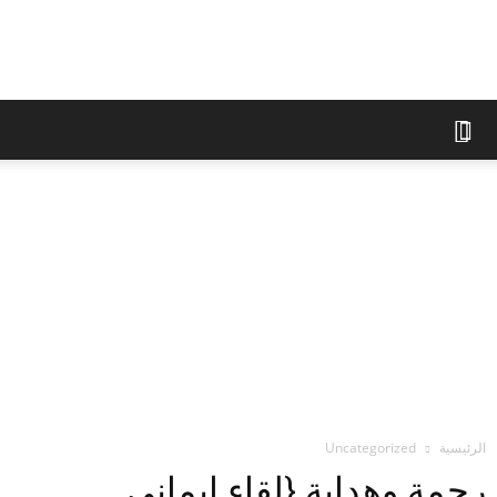
الوقف
الإسلامي
في
براغ
الرئيسية
Uncategorized
رحمة وهداية {لقاء ايماني