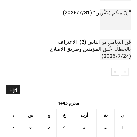
“إنَّ منكم مُنَفِّرين” (2026/7/31)
فن التعامل مع الناس (2): الاعتراف
بالخطأ… خُلُق المؤمنين وطريق الإصلاح
(2026/7/24)
Hijri
محرم 1443
ن
ث
أرب
خ
ج
س
د
7
6
5
4
3
2
1