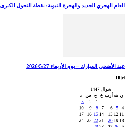
العام الهجري الجديد والهجرة النبوية: نقطة التحول الكبرى 
عيد الأضحى المبارك – يوم الأربعاء 2026/5/27
Hijri
شوال 1447
ن
ث
أرب
خ
ج
س
د
3
2
1
10
9
8
7
6
5
4
17
16
15
14
13
12
11
24
23
22
21
20
19
18
29
28
27
26
25