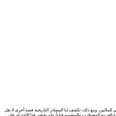
ي للملايين. ومع ذلك، تكشف لنا المصادر التاريخية قصة أخرى لا تقل
عربية المضطرب والمنقسم قبلياً. ولم يقتصر هذا الاحترام على