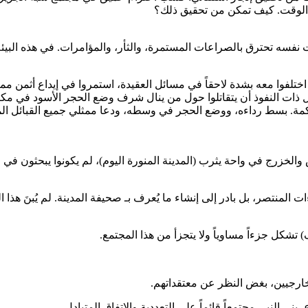
 الوقت. كيف تمكن من تحقيق ذلك؟
قت نفسه تحترق بالصراعات المستمرة، والثأر، والمؤامرات. في هذه الب
اختلفوا معه بشدة لاحقاً في مسائل العقيدة، استمروا في إيداع أثمن م
قبائل ذات النفوذ أن يتقاتلوا حول من ينال شرف وضع الحجر الأسود في م
مة. بسط رداءه، ووضع الحجر في وسطه، ودعا ممثلي جميع القبائل المت
لخزرج في واحة يثرب (المدينة المنورة اليوم)، لم يكونوا يبحثون في ال
لمنتصر، بل بادر إلى إنشاء ما يُعرف بـ صحيفة المدينة. لم يُبنَ هذا ا
تشكل جزءاً مساوياً ولا يتجزأ من هذا المجتمع.
خارجيين، بغض النظر عن معتقداتهم.
ى النبي مجتمعاً قائماً على التعددية والاتفاق المتبادل.