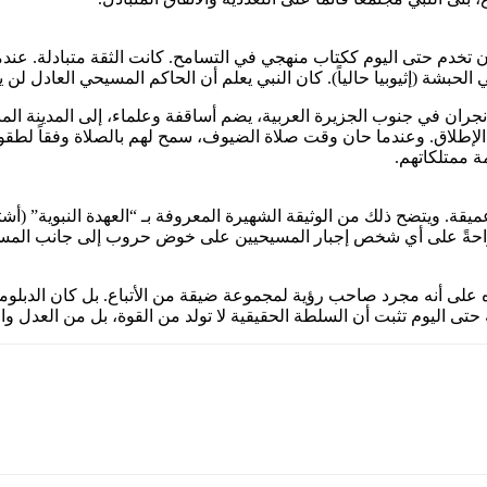
 تخدم حتى اليوم ككتاب منهجي في التسامح. كانت الثقة متبادلة. عندما
الحبشة (إثيوبيا حالياً). كان النبي يعلم أن الحاكم المسيحي العادل ل
وفد مسيحي بارز من نجران في جنوب الجزيرة العربية، يضم أساقفة وعلماء، إلى الم
الإطلاق. وعندما حان وقت صلاة الضيوف، سمح لهم بالصلاة وفقاً لطقو
ة ممتلكاتهم.
يقة. ويتضح ذلك من الوثيقة الشهيرة المعروفة بـ “العهدة النبوية” (أش
احةً على أي شخص إجبار المسيحيين على خوض حروب إلى جانب المسلم
 على أنه مجرد صاحب رؤية لمجموعة ضيقة من الأتباع. بل كان الدبلو
 اليوم تثبت أن السلطة الحقيقية لا تولد من القوة، بل من العدل والا