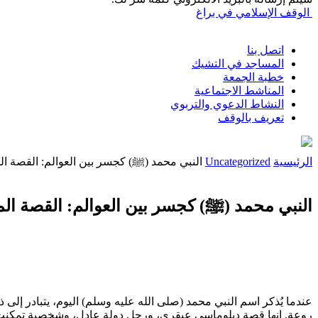
الوقف الإسلامي في براغ
اتصل بنا
المساجد في التشيك
خطبة الجمعة
المناشط الاجتماعية
النشاط الدعوي والتربوي
تعريف بالوقف
الرئيسية
Uncategorized
النبي محمد (ﷺ) كجسر بين العوالم: القصة 
النبي محمد (ﷺ) كجسر بين العوالم: القصة ا
عندما يُذكر اسم النبي محمد (صلى الله عليه وسلم) اليوم، يتبادر إلى
روعة. إنها قصة دبلوماسي عبقري، ورجل دولة عادل، وشخصية تمكنت م