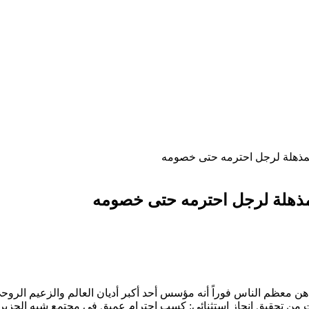
المذهلة لرجل احترمه حتى خصومه
لمذهلة لرجل احترمه حتى خصومه
 ذهن معظم الناس فوراً أنه مؤسس أحد أكبر أديان العالم والزعيم الروح
ن تحقيق إنجاز استثنائي: كسب احترام عميق في مجتمع شبه الجزيرة ال