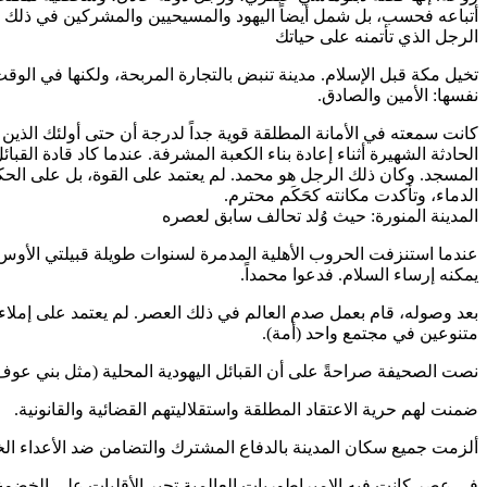
أتباعه فحسب، بل شمل أيضاً اليهود والمسيحيين والمشركين في ذلك
الرجل الذي تأتمنه على حياتك
تخيل مكة قبل الإسلام. مدينة تنبض بالتجارة المربحة، ولكنها في الو
نفسها: الأمين والصادق.
كانت سمعته في الأمانة المطلقة قوية جداً لدرجة أن حتى أولئك الذين 
الحادثة الشهيرة أثناء إعادة بناء الكعبة المشرفة. عندما كاد قادة ال
المسجد. وكان ذلك الرجل هو محمد. لم يعتمد على القوة، بل على الحك
الدماء، وتأكدت مكانته كحَكَم محترم.
المدينة المنورة: حيث وُلد تحالف سابق لعصره
عندما استنزفت الحروب الأهلية المدمرة لسنوات طويلة قبيلتي الأوس وا
يمكنه إرساء السلام. فدعوا محمداً.
بعد وصوله، قام بعمل صدم العالم في ذلك العصر. لم يعتمد على إملاءات ا
متنوعين في مجتمع واحد (أمة).
نصت الصحيفة صراحةً على أن القبائل اليهودية المحلية (مثل بني عوف) 
ضمنت لهم حرية الاعتقاد المطلقة واستقلاليتهم القضائية والقانونية.
ألزمت جميع سكان المدينة بالدفاع المشترك والتضامن ضد الأعداء ال
في عصر كانت فيه الإمبراطوريات العالمية تجبر الأقليات على الخضوع، بن