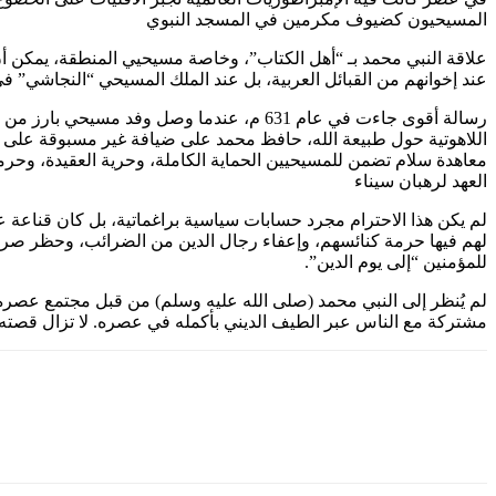
المسيحيون كضيوف مكرمين في المسجد النبوي
علاقة النبي محمد بـ “أهل الكتاب”، وخاصة مسيحيي المنطقة، يمكن أن
عند إخوانهم من القبائل العربية، بل عند الملك المسيحي “النجاشي” في 
رسالة أقوى جاءت في عام 631 م، عندما وصل 
اللاهوتية حول طبيعة الله، حافظ محمد على ضيافة غير مسبوقة على 
معاهدة سلام تضمن للمسيحيين الحماية الكاملة، وحرية العقيدة، وحرم
العهد لرهبان سيناء
لم يكن هذا الاحترام مجرد حسابات سياسية براغماتية، بل كان قناعة عم
لهم فيها حرمة كنائسهم، وإعفاء رجال الدين من الضرائب، وحظر صر
للمؤمنين “إلى يوم الدين”.
لم يُنظر إلى النبي محمد (صلى الله عليه وسلم) من قبل مجتمع عصره
مشتركة مع الناس عبر الطيف الديني بأكمله في عصره. لا تزال قصته حتى