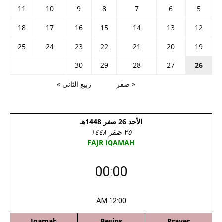
11
10
9
8
7
6
5
18
17
16
15
14
13
12
25
24
23
22
21
20
19
30
29
28
27
26
« صفر
ربيع الثاني »
الأحد 26 صفر 1448هـ
٢٥ صَفَر ١٤٤٨
FAJR IQAMAH
00:00
12:00 AM
Iqamah
Begins
Prayer