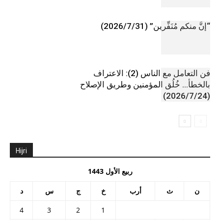
“إنَّ منكم مُنَفِّرين” (2026/7/31)
فن التعامل مع الناس (2): الاعتراف
بالخطأ… خُلُق المؤمنين وطريق الإصلاح
(2026/7/24)
Hijri
ربيع الأول 1443
ن
ث
أرب
خ
ج
س
د
4
3
2
1