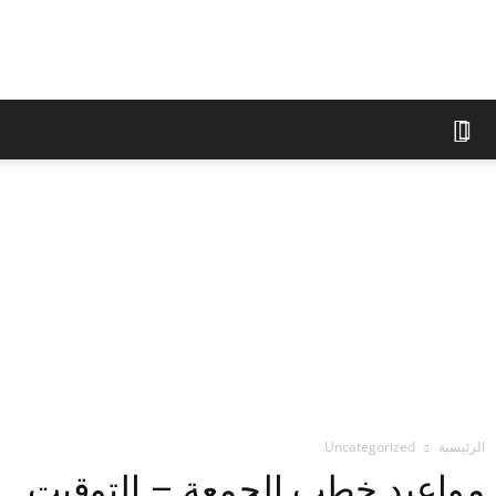
الوقف
الإسلامي
في
براغ
الرئيسية
Uncategorized
مواعيد خطب الجمعة – التوقيت