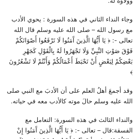
وولاؤه له.
وجاء النداء الثاني في هذه السورة : يحوي الأدب
مع رسول الله – صلى الله عليه وسلم قال الله
تعالى -: ﴿ يَا أَيُّهَا الَّذِينَ آَمَنُوا لَا تَرْفَعُوا أَصْوَاتَكُمْ
فَوْقَ صَوْتِ النَّبِيِّ وَلَا تَجْهَرُوا لَهُ بِالْقَوْلِ كَجَهْرِ
بَعْضِكُمْ لِبَعْضٍ أَنْ تَحْبَطَ أَعْمَالُكُمْ وَأَنْتُمْ لَا تَشْعُرُونَ
﴾
وقد أجمعَ أهلُ العلم على أن الأدبَ مع النبي صلى
الله عليه وسلم حالَ موته كالأدب معه في حياته.
والنداء الثالث في هذه السورة: التعامل مع
الفسقة:قال – تعالى -: ﴿ يَا أَيُّهَا الَّذِينَ آَمَنُوا إِنْ