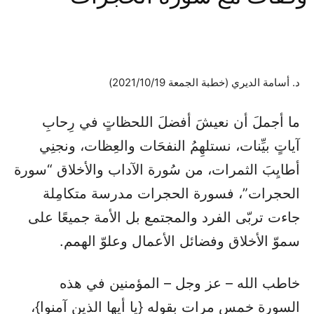
د. أسامة الديري (خطبة الجمعة 2021/10/19)
ما أجملَ أن نعيشَ أفضلَ اللحظاتٍ في رِحابِ
آياتٍ بيِّنات، نستلهِمُ النفحَات والعِظات، ونجنِي
أطايِبَ الثمرات، من سُورة الآداب والأخلاق “سورة
الحجرات”، فسورة الحجرات مدرسة متكامِلة
جاءت تربّى الفرد والمجتمع بل الأمة جميعًا على
سموّ الأخلاق وفضائل الأعمال وعلوّ الهمم.
خاطب الله – عز وجل – المؤمنين في هذه
السورة خمس مرات بقوله {يا أيها الذين آمنوا}،