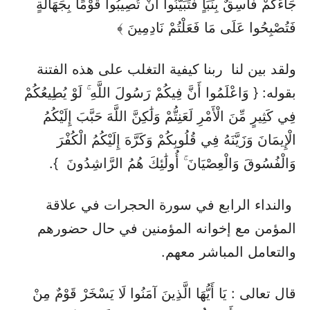
جَاءَكُمْ فَاسِقٌ بِنَبَأٍ فَتَبَيَّنُوا أَنْ تُصِيبُوا قَوْمًا بِجَهَالَةٍ
فَتُصْبِحُوا عَلَى مَا فَعَلْتُمْ نَادِمِينَ ﴾
ولقد بين لنا ربنا كيفية التغلب على هذه الفتنة
بقوله: { وَاعْلَمُوا أَنَّ فِيكُمْ رَسُولَ اللَّهِ ۚ لَوْ يُطِيعُكُمْ
فِي كَثِيرٍ مِّنَ الْأَمْرِ لَعَنِتُّمْ وَلَٰكِنَّ اللَّهَ حَبَّبَ إِلَيْكُمُ
الْإِيمَانَ وَزَيَّنَهُ فِي قُلُوبِكُمْ وَكَرَّهَ إِلَيْكُمُ الْكُفْرَ
وَالْفُسُوقَ وَالْعِصْيَانَ ۚ أُولَٰئِكَ هُمُ الرَّاشِدُونَ }.
والنداء الرابع في سورة الحجرات في علاقة
المؤمن مع إخوانه المؤمنين في حال حضورهم
والتعامل المباشر معهم.
قال تعالى : يَا أَيُّهَا الَّذِينَ آمَنُوا لَا يَسْخَرْ قَوْمٌ مِنْ