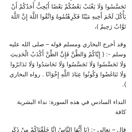
تَجَسَّسُوا وَلَا يَغْتَبْ بَعْضُكُمْ بَعْضًا أَيُحِبُّ أَحَدُكُمْ أَنْ
يَأْكُلَ لَحْمَ أَخِيهِ مَيْتًا فَكَرِهْتُمُوهُ وَاتَّقُوا اللَّهَ إِنَّ اللَّهَ
تَوَّابٌ رَحِيمٌ )،
وقد أخرج البخاري ومسلم قوله – صلى الله عليه
وسلم -: { إِيَّاكُمْ وَالظَّنَّ فَإِنَّ الظَّنَّ أَكْذَبُ الْحَدِيثِ
وَلَا تَحَسَّسُوا وَلَا تَجَسَّسُوا وَلَا تَحَاسَدُوا وَلَا تَدَابَرُوا
وَلَا تَبَاغَضُوا وَكُونُوا عِبَادَ اللَّهِ إِخْوَانًا . رواه البخاري
}.
النداء السادس في هذه السورة: نداء البشرية
كافة
قال – تعالى -: {يَا أَيُّهَا النَّاسُ إِنَّا خَلَقْنَاكُمْ مِنْ ذَكَرٍ