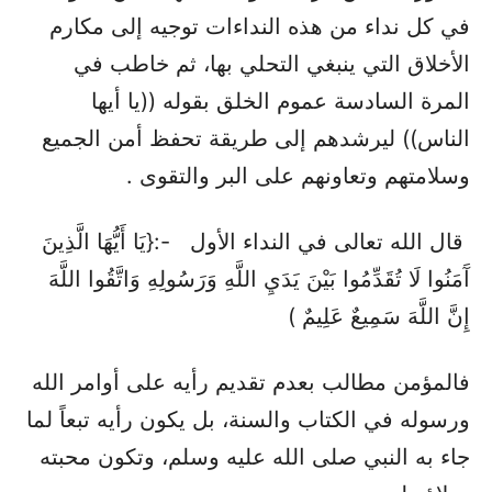
في كل نداء من هذه النداءات توجيه إلى مكارم
الأخلاق التي ينبغي التحلي بها، ثم خاطب في
المرة السادسة عموم الخلق بقوله ((يا أيها
الناس)) ليرشدهم إلى طريقة تحفظ أمن الجميع
وسلامتهم وتعاونهم على البر والتقوى .
قال الله تعالى في النداء الأول -:{يَا أَيُّهَا الَّذِينَ
آَمَنُوا لَا تُقَدِّمُوا بَيْنَ يَدَيِ اللَّهِ وَرَسُولِهِ وَاتَّقُوا اللَّهَ
إِنَّ اللَّهَ سَمِيعٌ عَلِيمٌ )
فالمؤمن مطالب بعدم تقديم رأيه على أوامر الله
ورسوله في الكتاب والسنة، بل يكون رأيه تبعاً لما
جاء به النبي صلى الله عليه وسلم، وتكون محبته