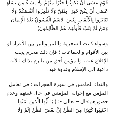
قَوْمٍ عَسَى أَنْ يَكُونُوا خَيْرًا مِنْهُمْ وَلَا نِسَاءٌ مِنْ نِسَاءٍ
عَسَى أَنْ يَكُنَّ خَيْرًا مِنْهُنَّ وَلَا تَلْمِزُوا أَنْفُسَكُمْ وَلَا
تَنَابَزُوا بِالْأَلْقَابِ بِئْسَ الِاسْمُ الْفُسُوقُ بَعْدَ الْإِيمَانِ
وَمَنْ لَمْ يَتُبْ فَأُولَئِكَ هُمُ الظَّالِمُونَ)
وسواء كانت السخرية واللمز والنبز بين الأفراد أو
بين الأقوام والجماعات ؛ فإن ذلك محرم يجب
الإقلاع عنه ، والمؤمن أحق من يلتزم بذلك ؛ لأنه
داعية إلى الإسلام وقدوة فيه ،
والنداء الخامس في سورة الحجرات : في تعامل
المؤمن مع إخوانه المؤمنين في حال غيبتهم وعدم
حضورهم:قال – تعالى -: ( يَا أَيُّهَا الَّذِينَ آمَنُوا
اجْتَنِبُوا كَثِيرًا مِنَ الظَّنِّ إِنَّ بَعْضَ الظَّنِّ إِثْمٌ وَلَا