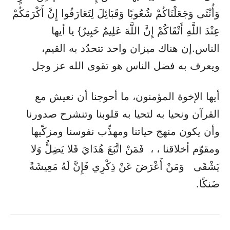
وَأُنْثَى وَجَعَلْنَاكُمْ شُعُوبًا وَقَبَائِلَ لِتَعَارَفُوا إِنَّ أَكْرَمَكُمْ
عِنْدَ اللَّهِ أَتْقَاكُمْ إِنَّ اللَّهَ عَلِيمٌ خَبِيرٌ} يا أيها
الناس.إن هناك ميزان واحد تتحدّد به القيم،
ويعرف به فضل الناس هو تقوى الله عز وجل
أيها الإخوة المؤمنون، ما أحوجنا أن نعيش مع
القرآن ونحيا به لتحيا به قلوبنا وتنشرح صدورنا
وأن يكون منهج حياتنا ومهذِّب نفوسنا ومزكّيها
ومقوّم أخلاقنا ، ، فَمَنْ اتَّبَعَ هُدَايَ فَلا يَضِلُّ وَلا
يَشْقَى وَمَنْ أَعْرَضَ عَنْ ذِكْرِي فَإِنَّ لَهُ مَعِيشَةً
ضَنكًا.